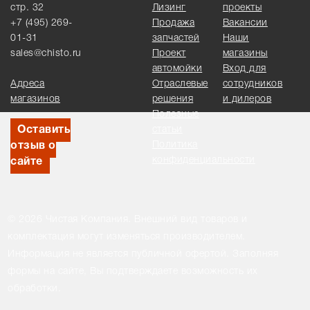
стр. 32
Лизинг
проекты
+7 (495) 269-
Продажа
Вакансии
01-31
запчастей
Наши
sales@chisto.ru
Проект
магазины
автомойки
Вход для
Адреса
Отраслевые
сотрудников
магазинов
решения
и дилеров
Полезные
Оставить
статьи
Политика
отзыв о
конфиденциальности
сайте
© 2026 Чистая Компания. Внешний вид товаров и
комплектация могут изменяться производителем.
Информация не является публичной офертой. Заполняя
формы на сайте, Вы подтверждаете возможность их
обработки.