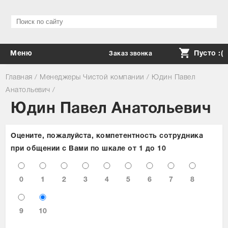
Меню
Пусто :(
Заказ звонка
Каталог
Главная
/
Менеджеры Чистой компании
/
Юдин Павел
Анатольевич
/
Доставка, оплата, возврат
Юдин Павел Анатольевич
Сервис
Cкидки
Оцените, пожалуйста, компетентность сотрудника
при общении с Вами по шкале от 1 до 10
Контакты
Личный кабинет
0
1
2
3
4
5
6
7
8
Ваш город: Москва ▼
9
10