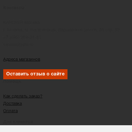
Контакты
KARCHER Москва
г. Москва, м. Нагатинская, Варшавское шоссе, 26 стр. 32
+7 (495) 269-01-31
sales@chisto.ru
Адреса магазинов
Оставить отзыв о сайте
Помощь
Как сделать заказ?
Доставка
Оплата
Для клиентов