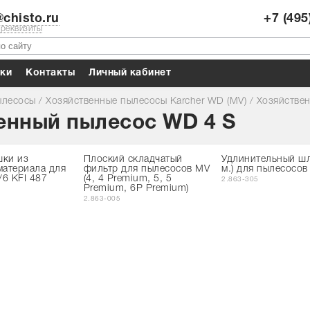
chisto.ru
+7 (495
 реквизиты
ки
Контакты
Личный кабинет
лесосы
/
Хозяйственные пылесосы Karcher WD (MV)
/
Хозяйстве
енный пылесос WD 4 S
шки из
Плоский складчатый
Удлинительный шл
материала для
фильтр для пылесосов MV
м.) для пылесосо
6 KFI 487
(4, 4 Premium, 5, 5
2.863-305
Premium, 6P Premium)
2.863-005