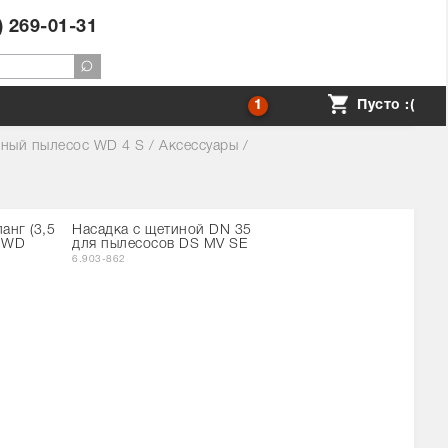
) 269-01-31
1
Пусто :(
нный пылесос WD 4 S
/
Аксессуары
/
анг (3,5
Насадка с щетиной DN 35
в WD
для пылесосов DS MV SE
6.903-862