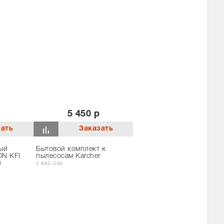
5 450 р
ый
Бытовой комплект к
ON KFI
пылесосам Karcher
6
2.863-356