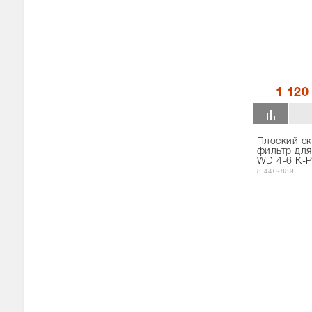
1 120
Плоский с
фильтр для
WD 4-6 K-P
8.440-839