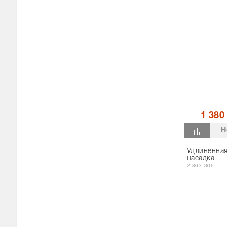
1 380
Н
Удлиненна
насадка
2.863-306