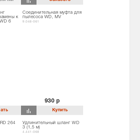
нг
Соединительная муфта для
замены к
пылесоса WD, MV
-WD 6
9.048-061
930 р
 RD 264
Удлинительный шланг WD
3 (1,5 м)
4.441-068