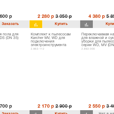
 600 р
2 280 р
3 050 р
4 380 р
5 8
я пола для
Комплект к пылесосам
Переключаемая н
DS (DN 35)
Karcher MV, WD для
для влажной и су
подключения
уборки для пылес
электроинструмента
серии WD, MV (DN
2.863-112
2.863-000
 700 р
2 170 р
2 900 р
2 550 р
3 4
Нет в н