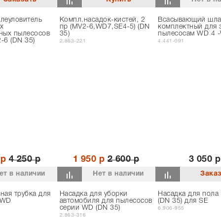
леуловитель
Компл.насадок-кистей, 2
Всасывающий шла
х
пр (MV2-6,WD7,SE4-5) (DN
комплектный для 
ных пылесосов
35)
пылесосам WD 4 
-6 (DN 35)
2.863-221
4.441-091
 р
4 250 р
1 950 р
2 600 р
3 050 р
ет в наличии
Нет в наличии
ная трубка для
Насадка для уборки
Насадка для пола
 WD
автомобиля для пылесосов
(DN 35) для SE
серии WD (DN 35)
6.906-955
2.863-316