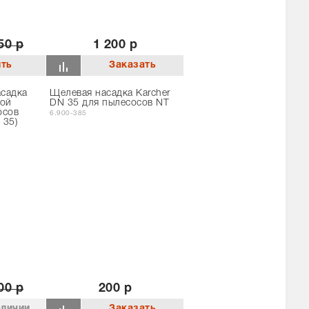
50 р
1 200 р
асадка
Щелевая насадка Karcher
хой
DN 35 для пылесосов NT
осов
6.900-385
 35)
00 р
200 р
аличии