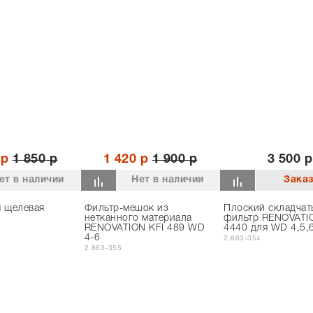
 р
1 850 р
1 420 р
1 900 р
3 500 р
ет в наличии
Нет в наличии
я щелевая
Фильтр-мешок из
Плоский складчат
нетканного материала
фильтр RENOVATI
RENOVATION KFI 489 WD
4440 для WD 4,5,
4-6
2.863-354
2.863-355