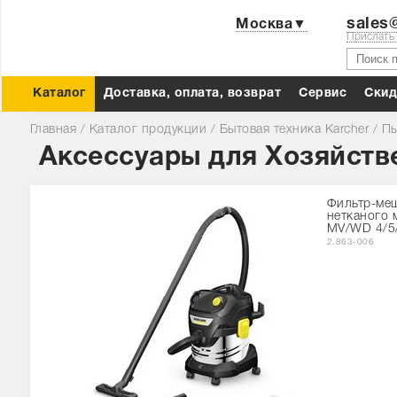
sales@
Москва▼
Прислать
Каталог
Доставка, оплата, возврат
Сервис
Cкид
Главная
/
Каталог продукции
/
Бытовая техника Karcher
/
Пы
Аксессуары для Хозяйств
Фильтр-ме
нетканого 
MV/WD 4/5/
2.863-006