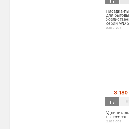
Насадка-пы
для бытовы
хозяйствен
серий WD 2
2.863-234
3 180
Н
Удлинитель
пылесосов
2.863-308