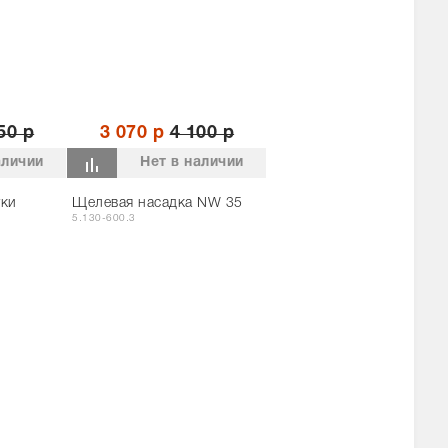
50 р
3 070 р
4 100 р
аличии
Нет в наличии
тки
Щелевая насадка NW 35
5.130-600.3