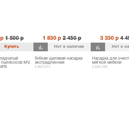
 р
1 500 р
1 830 р
2 450 р
3 330 р
4 4
Нет в наличии
Нет в н
кладчатый
Гибкая щелевая насадка
Насадка для очис
 пылесосов MV,
экстрадлинная
мягкой мебели
arts
2.863-374
2.863-398