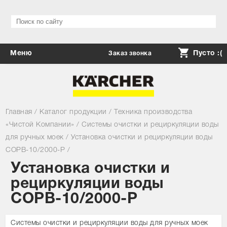
Меню
Пусто :(
Заказ звонка
Каталог
Доставка, оплата, возврат
Главная
/
Каталог продукции
/
Техника производства
Сервис
«Чистой Компании»
/
Системы очистки и рециркуляции воды
Cкидки
для ручных моек
/
Установка очистки и рециркуляции воды
СОРВ-10/2000-Р
/
Контакты
Установка очистки и
Личный кабинет
рециркуляции воды
Ваш город: Москва ▼
СОРВ-10/2000-Р
Системы очистки и рециркуляции воды для ручных моек