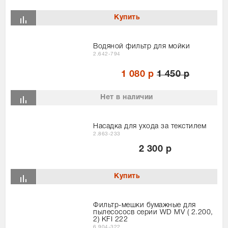
Водяной фильтр для мойки
2.642-794
1 080 р
1 450 р
Нет в наличии
Насадка для ухода за текстилем
2.863-233
2 300 р
Фильтр-мешки бумажные для
пылесососв серии WD MV ( 2.200,
2) KFI 222
6.904-322