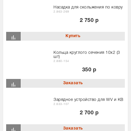
Насадка для скольжения по ковру
2.863-269
2 750 р
Кольца круглого сечения 10х2 (3
шт)
2.880-154
350 р
Зарядное устройство для WV и KB
2.633-107
2 700 р