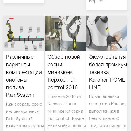
Керхер.
Различные
Обзор новой
Эксклюзивная
варианты
серии
белая премиум
комплектации
минимоек
техника
системы
Керхер Full
Karcher HOME
полива
control 2016
LINE
RainSystem
Новинка 2016 от
Новая линейка
Керхер. Новые
аппаратов Karcher,
Как собрать свою
минимойки серии
выполненная в
индивидуальную
Full control. Какие
белом цвете. О
Rain System?
минимойки попали
том, какие модели
Какие компоненты