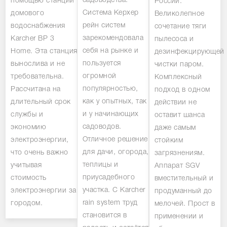
садоводства.
помощью станции
России.
Система Керхер
домового
Великолепное
рейн систем
водоснабжения
сочетание тяги
зарекомендовала
Karcher BP 3
пылесоса и
себя на рынке и
Home. Эта станция
дезинфекцирующей
пользуется
вынослива и не
чистки паром.
огромной
требовательна.
Комплексный
популярностью,
Рассчитана на
подход в одном
как у опытных, так
длительный срок
действии не
и у начинающих
службы и
оставит шанса
садоводов.
экономию
даже самым
Отличное решение
электроэнергии,
стойким
для дачи, огорода,
что очень важно
загрязнениям.
теплицы и
учитывая
Аппарат SGV
приусадебного
стоимость
вместительный и
участка. С Karcher
электроэнергии за
продуманный до
rain system труд
городом.
мелочей. Прост в
становится в
применении и