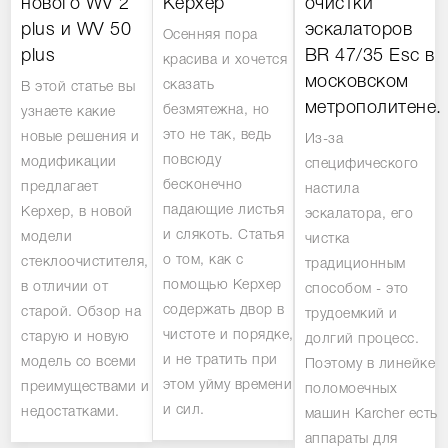
нового WV 2
Керхер
очистки
plus и WV 50
эскалаторов
Осенняя пора
plus
BR 47/35 Esc в
красива и хочется
московском
сказать
В этой статье вы
метрополитене.
безмятежна, но
узнаете какие
это не так, ведь
новые решения и
Из-за
повсюду
модификации
специфического
бесконечно
предлагает
настила
падающие листья
Керхер, в новой
эскалатора, его
и слякоть. Статья
модели
чистка
о том, как с
стеклоочистителя,
традиционным
помощью Керхер
в отличии от
способом - это
содержать двор в
старой. Обзор на
трудоемкий и
чистоте и порядке,
старую и новую
долгий процесс.
и не тратить при
модель со всеми
Поэтому в линейке
этом уйму времени
преимуществами и
поломоечных
и сил.
недостатками.
машин Karcher есть
аппараты для