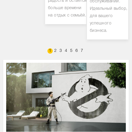
радость и остаётся
обслуживании.
больше времени
Идеальный выбор,
на отдых с семьёй.
для вашего
успешного
бизнеса.
1
2
3
4
5
6
7