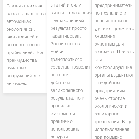
знаний и силу
предприниматели
Статья о том как
высокого давления
по незнанию и
сделать бизнес на
- великолепный
неопытности не
автомойках
результат просто
уделяют должного
экологичней,
гарантирован.
внимания
экономичней и
Знание основ
очистным для
соответственно
мойки
автомоек. И очень
прибыльней. Все
транспортного
зря.
преимущества
средства позволит
Контролирующие
очистных
не только
органы выдвигают
сооружений для
добиться
к подобным
автомоек.
великолепного
предприятиям
результата, но и
очень строгие
правильно,
экологически и
экономно и
санитарные
практично
требования. Вода,
использовать
использованная
ресурсы.
при помывке