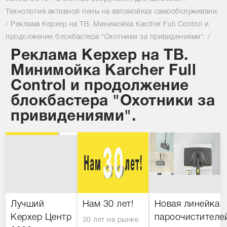
Технология активной пены на автомойках самообслуживани.
/
Реклама Керхер на ТВ. Минимойка Karcher Full Control и
продолжение блокбастера "Охотники за привидениями".
/
Реклама Керхер на ТВ.
Минимойка Karcher Full
Control и продолжение
блокбастера "Охотники за
привидениями".
Лучший
Нам 30 лет!
Новая линейка
Керхер Центр
пароочистителе
30 лет на рынке