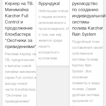
Керхер на ТВ.
бурундука!
руководство
Минимойка
по созданию
Небольшая статья
Karcher Full
индивидуальной
о нашем коллеге
Control и
системы
нечеловеческого
продолжение
полива Karcher
происхождения. И
блокбастера
Rain System
о том, как ему
"Охотники за
живется среди
Подробный план
привидениями".
нашего
составления своей
колоритного
собственной
Реклама Керхер на
коллектива.
системы полива
ТВ, приуроченная
Karcher Rain
к выпуску новой
System. Все
линейки минимоек
основные
серии Full control и
элементы и виды
выходу новой
полива. Самая
части блокбастера
удобная система
"Охотники за
орошения от
привидениями"