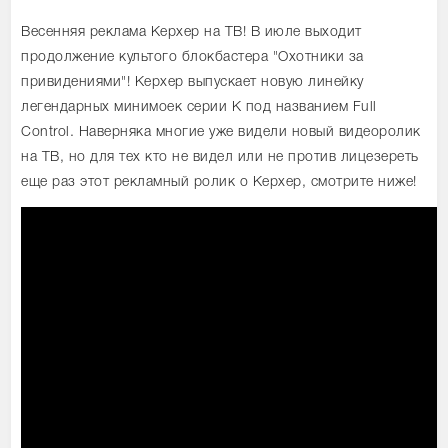
Весенняя реклама Керхер на ТВ! В июле выходит
продолжение культого блокбастера "Охотники за
привидениями"! Керхер выпускает новую линейку
легендарных минимоек серии К под названием Full
Control. Наверняка многие уже видели новый видеоролик
на ТВ, но для тех кто не видел или не против лицезереть
еще раз этот рекламный ролик о Керхер, смотрите ниже!