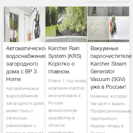
Автоматическое
Karcher Rain
Вакуумные
водоснабжение
System (KRS)
пароочистители
загородного
Коротко о
Karcher Steam
дома с BP 3
главном.
Generator
Home
Vacuum (SGV)
Ровно 1 год назад
уже в России!
компания Karcher,
Автоматическое
анонсировала в
водоснабжение
Новинка, которую
России
загородного дома
так долго ждали.
великолепную
может быть с
Профессиональный
разработку в
лёгкостью
паропылесос
области
реализовано с
Керхер теперь в