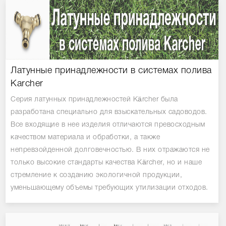
Латунные принадлежности в системах полива
Karcher
Серия латунных принадлежностей Kärcher была
разработана специально для взыскательных садоводов.
Все входящие в нее изделия отличаются превосходным
качеством материала и обработки, а также
непревзойденной долговечностью. В них отражаются не
только высокие стандарты качества Kärcher, но и наше
стремление к созданию экологичной продукции,
уменьшающему объемы требующих утилизации отходов.