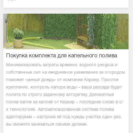
Покупка комплекта для капельного полива
Минимизировать затраты времени, водного ресурса и
собственных сил на ежедневное ухаживание за огородом
поможет «умный дождь» от компании Керхер. Простое
крепление, контроль напора воды – ваша рассада будет
полита по строго заданному алгоритму. Деликатный
полив капля за каплей от Керхер – последнее слово в с/
х технологиях. Автоматизированная система полива
адаптируема – настроив её под нужды участка один раз,
вы сможете заниматься своими делами.