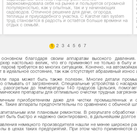
зарекомендовала себя на рынке и пользуется огромной
популярностью, как у опытных, так и у начинающих
садоводов. Отличное решение для дачи, огорода,
теплицы и приусадебного участка. С Karcher rain system
труд становится в радость и остаётся больше времени на
отдых с семьёй.
1
2
3
4
5
6
7
 основном благодаря своим аппаратам высокого давления.
хер настолько велик, что его применяют не только в быту и
паром) требуется во многих ситуациях. Конечно, на автомойках
 в идеальное состояние, так как отсутствует абразивный износ
ли пара может быть также полезен. Многие детали промышл
о отмывать от загрязнений. Специальные устройства с насадка
, разогретым до температуры 140 градусов Цельсия, помога
мические препараты для оптимально очистки трудных загрязне
ичным приобретением даже для чистки промышленных и с
ик. Такие аппараты предпочтительны по сравнению с обычной ш
апитальным или плановым ремонтом. В результате обработки 
т быть быстро и надежно смонтировано, в дальнейшем долгое в
давления немецкого производителя нашли не менее широкое ра
олы в цехах таких предприятий. При этом часто применяются 