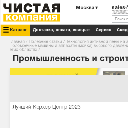
sales@
Москва▼
Прислать
Каталог
Доставка, оплата, возврат
Сервис
Cкид
Главная
/
Полезные статьи
/
Технология активной пены на 
Поломоечные машины и аппараты (мойки) высокого давлен
этих областях
/
Промышленность и строите
Лучший Керхер Центр 2023