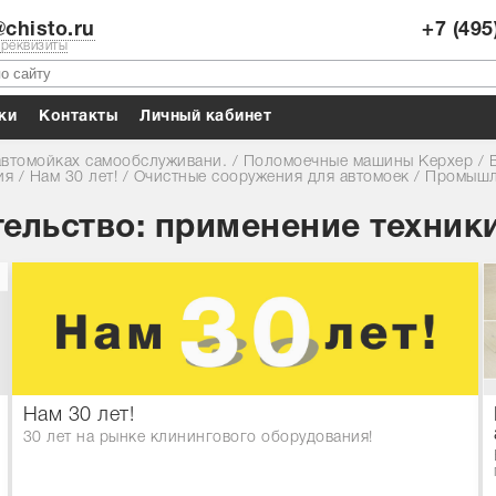
chisto.ru
+7 (495
 реквизиты
ки
Контакты
Личный кабинет
автомойках самообслуживани.
/
Поломоечные машины Керхер
/
ия
/
Нам 30 лет!
/
Очистные сооружения для автомоек
/
Промышле
льство: применение техники 
Нам 30 лет!
30 лет на рынке клинингового оборудования!