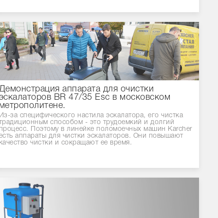
Демонстрация аппарата для очистки
эскалаторов BR 47/35 Esc в московском
метрополитене.
Из-за специфического настила эскалатора, его чистка
традиционным способом - это трудоемкий и долгий
процесс. Поэтому в линейке поломоечных машин Karcher
есть аппараты для чистки эскалаторов. Они повышают
качество чистки и сокращают ее время.