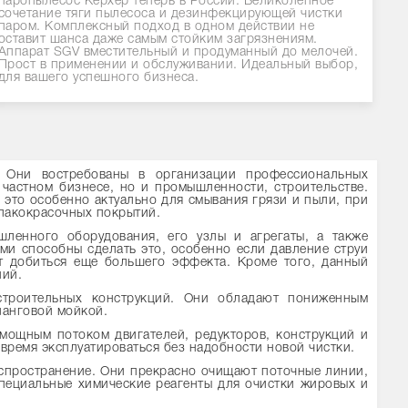
паропылесос Керхер теперь в России. Великолепное
сочетание тяги пылесоса и дезинфекцирующей чистки
паром. Комплексный подход в одном действии не
оставит шанса даже самым стойким загрязнениям.
Аппарат SGV вместительный и продуманный до мелочей.
Прост в применении и обслуживании. Идеальный выбор,
для вашего успешного бизнеса.
 Они востребованы в организации профессиональных
 частном бизнесе, но и промышленности, строительстве.
 это особенно актуально для смывания грязи и пыли, при
 лакокрасочных покрытий.
енного оборудования, его узлы и агрегаты, а также
ми способны сделать это, особенно если давление струи
ет добиться еще большего эффекта. Кроме того, данный
ний.
троительных конструкций. Они обладают пониженным
ланговой мойкой.
мощным потоком двигателей, редукторов, конструкций и
ремя эксплуатироваться без надобности новой чистки.
спространение. Они прекрасно очищают поточные линии,
специальные химические реагенты для очистки жировых и