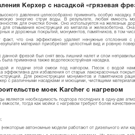
ления Керхер с насадкой «грязевая фре
высокого давления целесообразно применить особую насадку. Р
ческую энергию струи воды. В результате, любая емкость 
ностях для очистки бочек. Оно используется на железных дор
 для отмывания конструкций из металла и железобетона. Она
рных и дорожных покрытий, монументов, памятников, в том чис
т факт, что она эффективно удаляет ненужные отслоения с
результате материал приобретает целостный вид и ровную пов
с данной фрезой был снят весь лишний налет и слои неправил
 была применена также водопескоструйная насадка.
одой и подачи этой смеси под напором. Песок с водой нам
тка эффективна для избавления от старых лакокрасочных покр
нструкций. Для реконструкции монументов и памятников раци
рхер с различными насадками и моющими, чистящими материала
оительстве моек Karcher с нагревом
оды является необходимость подпора последних в одну-две атм
 емкости, тогда как мойки с нагревом требуют более качествен
;
 (некоторые автономные модели работают от дизельного или ка