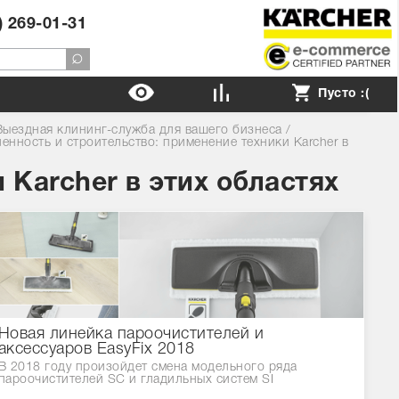
) 269-01-31
Пусто :(
Выездная клининг-служба для вашего бизнеса
/
нность и строительство: применение техники Karcher в
Karcher в этих областях
Новая линейка пароочистителей и
аксессуаров EasyFix 2018
В 2018 году произойдет смена модельного ряда
пароочистителей SC и гладильных систем SI