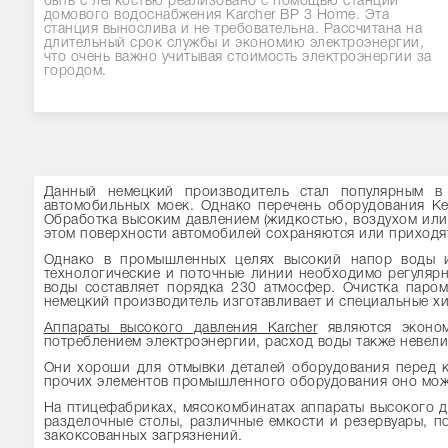
быть с лёгкостью реализовано с помощью станции
домового водоснабжения Karcher BP 3 Home. Эта
станция вынослива и не требовательна. Рассчитана на
длительный срок службы и экономию электроэнергии,
что очень важно учитывая стоимость электроэнергии за
городом.
Данный немецкий производитель стал популярным в
автомобильных моек. Однако перечень оборудования Кер
Обработка высоким давлением (жидкостью, воздухом или 
этом поверхности автомобилей сохраняются или приходят
Однако в промышленных целях высокий напор воды и
технологические и поточные линии необходимо регулярн
воды составляет порядка 230 атмосфер. Очистка паром
немецкий производитель изготавливает и специальные хи
Аппараты высокого давления Karcher
являются эконом
потреблением электроэнергии, расход воды также невел
Они хороши для отмывки деталей оборудования перед к
прочих элементов промышленного оборудования оно може
На птицефабриках, мясокомбинатах аппараты высокого 
разделочные столы, различные емкости и резервуары, п
закоксованных загрязнений.