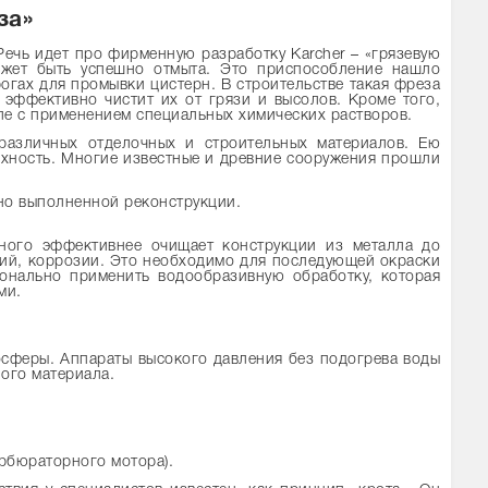
за»
ечь идет про фирменную разработку Karcher – «грязевую
может быть успешно отмыта. Это приспособление нашло
огах для промывки цистерн. В строительстве такая фреза
 эффективно чистит их от грязи и высолов. Кроме того,
ле с применением специальных химических растворов.
 различных отделочных и строительных материалов. Ею
ерхность. Многие известные и древние сооружения прошли
ьно выполненной реконструкции.
ного эффективнее очищает конструкции из металла до
ытий, коррозии. Это необходимо для последующей окраски
онально применить водообразивную обработку, которая
ми.
осферы. Аппараты высокого давления без подогрева воды
ного материала.
рбюраторного мотора).