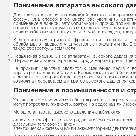
Применение аппаратов высокого дав
Для промывки различных емкостей вместе с аппаратами 
фрезу». Она способна во много раз увеличить кинети
применение в винной, автомобильной и прочих промышлен
совместно с аппаратами высокого давления применяется
приспособление используется для мойки фасадов, тротуа
К достоинствам «грязевой фрезы» стоит отнести и то
обрабатывают древесину, штукатурные покрытия и пр. В 
такую обработку. В том числе:
Невьянская башня. С нее аппаратами высокого давления 
Шуралинский монастырь близ города Кировограда. Здесь
Ее принцип действия сводится к смешению песка с в
характерного для них блеска. Кроме того, такая обрабо
и защиты от коррозийных процессов металлических ко
возможна посредством аппаратов высокого давления Ке
Применение в промышленности и стр
Характерным отличием моек без нагрева и с нагревом в
могут потреблять жидкость, взятую из водоема или любой
Моющие аппараты высокого давления снабжаются:
одно- или трехфазным электродвигателем привода помпы
дизельным теплообменником;
электрическим сетевым и/или аккумуляторным двигателем