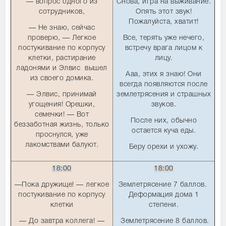
— вопрос одного из
Снова, игра на выживание.
сотрудников,
Опять этот звук!
Пожалуйста, хватит!
— Не знаю, сейчас
проверю, — Легкое
Все, терять уже нечего,
постукивание по корпусу
встречу врага лицом к
клетки, растирание
лицу.
ладонями и Элвис вышел
Ааа, этих я знаю! Они
из своего домика.
всегда появляются после
— Элвис, принимай
землетрясения и страшных
угощения! Орешки,
звуков.
семечки! — Вот
После них, обычно
беззаботная жизнь, только
остается куча еды.
проснулся, уже
лакомствами балуют.
Беру орехи и ухожу.
18:00
18:00
—Пока дружище! — легкое
Землетрясение 7 баллов.
постукивание по корпусу
Деформация дома 1
клетки
степени.
— До завтра коллега! —
Землетрясение 8 баллов.