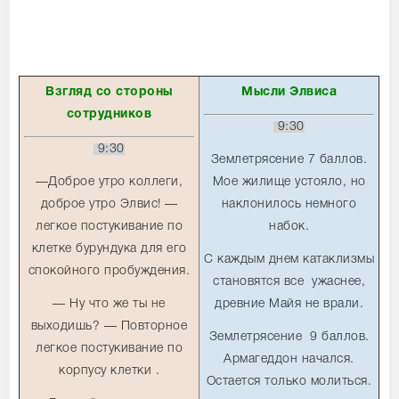
Взгляд со стороны
Мысли Элвиса
сотрудников
9:30
9:30
Землетрясение 7 баллов.
—Доброе утро коллеги,
Мое жилище устояло, но
доброе утро Элвис! —
наклонилось немного
легкое постукивание по
набок.
клетке бурундука для его
С каждым днем катаклизмы
спокойного пробуждения.
становятся все ужаснее,
— Ну что же ты не
древние Майя не врали.
выходишь? — Повторное
Землетрясение 9 баллов.
легкое постукивание по
Армагеддон начался.
корпусу клетки .
Остается только молиться.