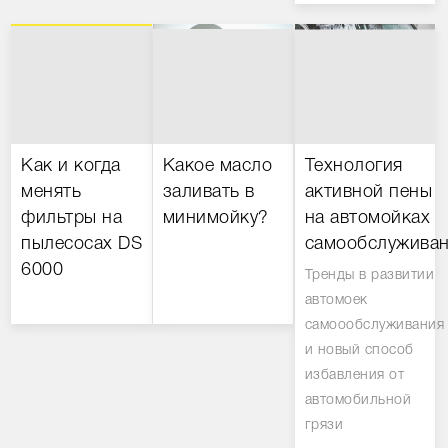
Как и когда
Какое масло
Технология
менять
заливать в
активной пены
фильтры на
минимойку?
на автомойках
пылесосах DS
самообслуживан
6000
Тренды в развитии
автомоек
самоообслуживания
и новый способ
избавления от
автомобильной
грязи