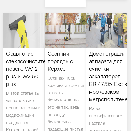
Сравнение
Осенний
Демонстрация
стеклоочистителей:
порядок с
аппарата для
нового WV 2
Керхер
очистки
plus и WV 50
эскалаторов
Осенняя пора
plus
BR 47/35 Esc в
красива и хочется
московском
сказать
В этой статье вы
метрополитене.
безмятежна, но
узнаете какие
это не так, ведь
новые решения и
Из-за
повсюду
модификации
специфического
бесконечно
предлагает
настила
падающие листья
Керхер, в новой
эскалатора, его