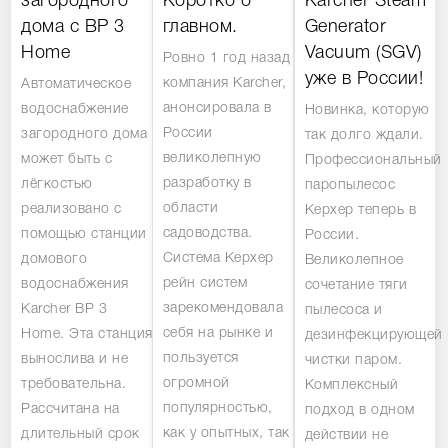
загородного
Коротко о
Karcher Steam
дома с BP 3
главном.
Generator
Home
Vacuum (SGV)
Ровно 1 год назад
уже в России!
компания Karcher,
Автоматическое
анонсировала в
водоснабжение
Новинка, которую
России
загородного дома
так долго ждали.
великолепную
может быть с
Профессиональный
разработку в
лёгкостью
паропылесос
области
реализовано с
Керхер теперь в
садоводства.
помощью станции
России.
Система Керхер
домового
Великолепное
рейн систем
водоснабжения
сочетание тяги
зарекомендовала
Karcher BP 3
пылесоса и
себя на рынке и
Home. Эта станция
дезинфекцирующей
пользуется
вынослива и не
чистки паром.
огромной
требовательна.
Комплексный
популярностью,
Рассчитана на
подход в одном
как у опытных, так
длительный срок
действии не