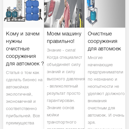
Кому и зачем
Моем машину
Очистные
нужны
правильно!
сооружения
очистные
для автомоек
Знание - сила!
сооружения
Когда специалист
Многие
для автомоек ?
объединяет силу
начинающие
знаний и силу
предприниматели
Статья о том как
высокого давления
по незнанию и
сделать бизнес на
- великолепный
неопытности не
автомойках
результат просто
уделяют должного
экологичней,
гарантирован.
внимания
экономичней и
Знание основ
очистным для
соответственно
мойки
автомоек. И очень
прибыльней. Все
транспортного
зря.
преимущества