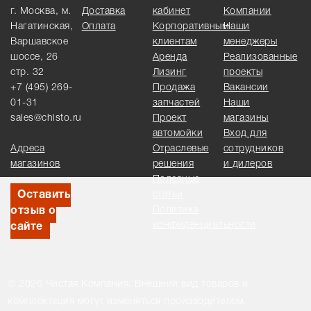
г. Москва, м.
Доставка
кабинет
Компании
Нагатинская,
Оплата
Корпоративным
Наши
Варшавское
клиентам
менеджеры
шоссе, 26
Аренда
Реализованные
стр. 32
Лизинг
проекты
+7 (495) 269-
Продажа
Вакансии
01-31
запчастей
Наши
sales@chisto.ru
Проект
магазины
автомойки
Вход для
Адреса
Отраслевые
сотрудников
магазинов
решения
и дилеров
Полезные
Оставить
статьи
Политика
отзыв о
конфиденциальности
сайте
© 2026 Чистая Компания. Внешний вид товаров и
комплектация могут изменяться производителем.