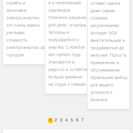
и у начинающих
службы и
оставит шанса
садоводов.
экономию
даже самым
Отличное решение
электроэнергии,
стойким
для дачи, огорода,
что очень важно
загрязнениям.
теплицы и
учитывая
Аппарат SGV
приусадебного
стоимость
вместительный и
участка. С Karcher
электроэнергии за
продуманный до
rain system труд
городом.
мелочей. Прост в
становится в
применении и
радость и остаётся
обслуживании.
больше времени
Идеальный выбор,
на отдых с семьёй.
для вашего
успешного
бизнеса.
1
2
3
4
5
6
7