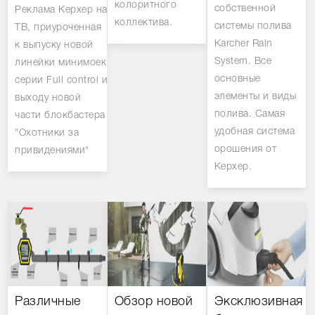
колоритного
собственной
Реклама Керхер на
коллектива.
системы полива
ТВ, приуроченная
Karcher Rain
к выпуску новой
System. Все
линейки минимоек
основные
серии Full control и
элементы и виды
выходу новой
полива. Самая
части блокбастера
удобная система
"Охотники за
орошения от
привидениями"
Керхер.
Различные
Обзор новой
Эксклюзивная