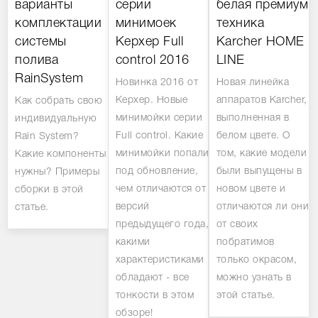
варианты
серии
белая премиум
комплектации
минимоек
техника
системы
Керхер Full
Karcher HOME
полива
control 2016
LINE
RainSystem
Новинка 2016 от
Новая линейка
Керхер. Новые
аппаратов Karcher,
Как собрать свою
минимойки серии
выполненная в
индивидуальную
Full control. Какие
белом цвете. О
Rain System?
минимойки попали
том, какие модели
Какие компоненты
под обновление,
были выпущены в
нужны? Примеры
чем отличаются от
новом цвете и
сборки в этой
версий
отличаются ли они
статье.
предыдущего года,
от своих
какими
побратимов
характеристиками
только окрасом,
обладают - все
можно узнать в
тонкости в этом
этой статье.
обзоре!