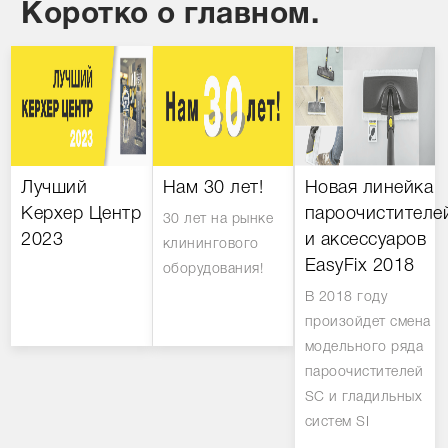
Коротко о главном.
Лучший
Нам 30 лет!
Новая линейка
Керхер Центр
пароочистителе
30 лет на рынке
2023
и аксессуаров
клинингового
EasyFix 2018
оборудования!
В 2018 году
произойдет смена
модельного ряда
пароочистителей
SC и гладильных
систем SI