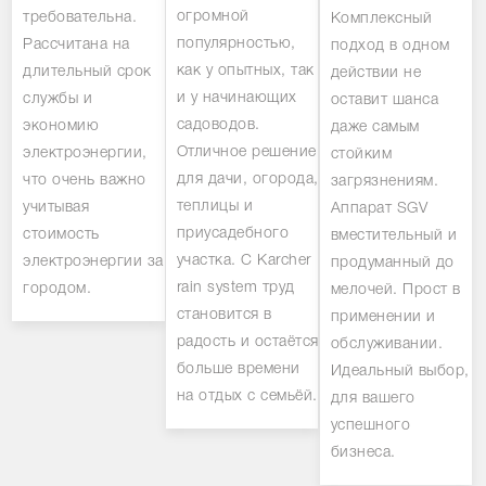
огромной
требовательна.
Комплексный
популярностью,
Рассчитана на
подход в одном
как у опытных, так
длительный срок
действии не
и у начинающих
службы и
оставит шанса
садоводов.
экономию
даже самым
Отличное решение
электроэнергии,
стойким
для дачи, огорода,
что очень важно
загрязнениям.
теплицы и
учитывая
Аппарат SGV
приусадебного
стоимость
вместительный и
участка. С Karcher
электроэнергии за
продуманный до
rain system труд
городом.
мелочей. Прост в
становится в
применении и
радость и остаётся
обслуживании.
больше времени
Идеальный выбор,
на отдых с семьёй.
для вашего
успешного
бизнеса.