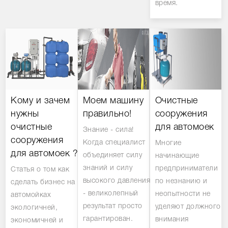
время.
Кому и зачем
Моем машину
Очистные
нужны
правильно!
сооружения
очистные
для автомоек
Знание - сила!
сооружения
Когда специалист
Многие
для автомоек ?
объединяет силу
начинающие
знаний и силу
предприниматели
Статья о том как
высокого давления
по незнанию и
сделать бизнес на
- великолепный
неопытности не
автомойках
результат просто
уделяют должного
экологичней,
гарантирован.
внимания
экономичней и