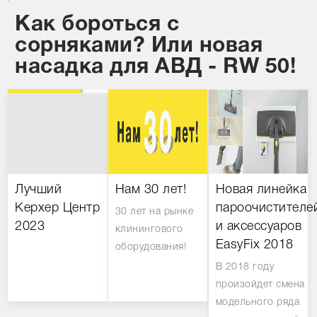
Как бороться с
сорняками? Или новая
насадка для АВД - RW 50!
Лучший
Нам 30 лет!
Новая линейка
Керхер Центр
пароочистителе
30 лет на рынке
2023
и аксессуаров
клинингового
EasyFix 2018
оборудования!
В 2018 году
произойдет смена
модельного ряда