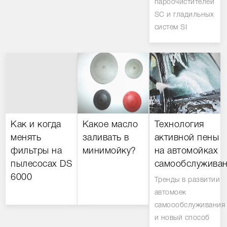
пароочистителей
SC и гладильных
систем SI
Как и когда
Какое масло
Технология
менять
заливать в
активной пены
фильтры на
минимойку?
на автомойках
пылесосах DS
самообслуживан
6000
Тренды в развитии
автомоек
самоообслуживания
и новый способ