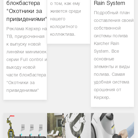
блокбастера
Rain System
о том, как ему
"Охотники за
живется среди
Подробный план
привидениями".
нашего
составления своей
колоритного
собственной
Реклама Керхер на
коллектива.
системы полива
ТВ, приуроченная
Karcher Rain
к выпуску новой
System. Все
линейки минимоек
основные
серии Full control и
элементы и виды
выходу новой
полива. Самая
части блокбастера
удобная система
"Охотники за
орошения от
привидениями"
Керхер.