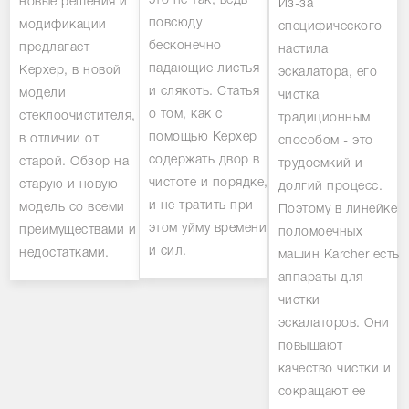
это не так, ведь
новые решения и
Из-за
повсюду
модификации
специфического
бесконечно
предлагает
настила
падающие листья
Керхер, в новой
эскалатора, его
и слякоть. Статья
модели
чистка
о том, как с
стеклоочистителя,
традиционным
помощью Керхер
в отличии от
способом - это
содержать двор в
старой. Обзор на
трудоемкий и
чистоте и порядке,
старую и новую
долгий процесс.
и не тратить при
модель со всеми
Поэтому в линейке
этом уйму времени
преимуществами и
поломоечных
и сил.
недостатками.
машин Karcher есть
аппараты для
чистки
эскалаторов. Они
повышают
качество чистки и
сокращают ее