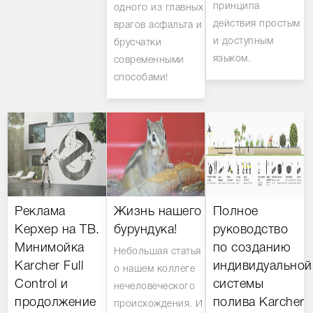
принципа
одного из главных
действия простым
врагов асфальта и
и доступным
брусчатки
языком.
современными
способами!
Реклама
Жизнь нашего
Полное
Керхер на ТВ.
бурундука!
руководство
Минимойка
по созданию
Небольшая статья
Karcher Full
индивидуальной
о нашем коллеге
Control и
системы
нечеловеческого
продолжение
полива Karcher
происхождения. И