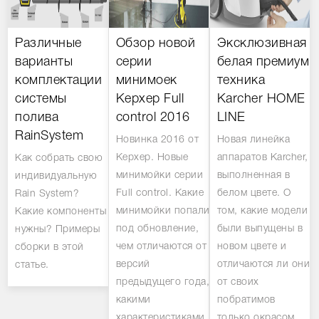
Различные
Обзор новой
Эксклюзивная
варианты
серии
белая премиум
комплектации
минимоек
техника
системы
Керхер Full
Karcher HOME
полива
control 2016
LINE
RainSystem
Новинка 2016 от
Новая линейка
Керхер. Новые
аппаратов Karcher,
Как собрать свою
минимойки серии
выполненная в
индивидуальную
Full control. Какие
белом цвете. О
Rain System?
минимойки попали
том, какие модели
Какие компоненты
под обновление,
были выпущены в
нужны? Примеры
чем отличаются от
новом цвете и
сборки в этой
версий
отличаются ли они
статье.
предыдущего года,
от своих
какими
побратимов
характеристиками
только окрасом,