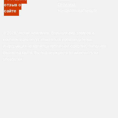
Политика
отзыв о
конфиденциальности
сайте
© 2026 Чистая Компания. Внешний вид товаров и
комплектация могут изменяться производителем.
Информация не является публичной офертой. Заполняя
формы на сайте, Вы подтверждаете возможность их
обработки.