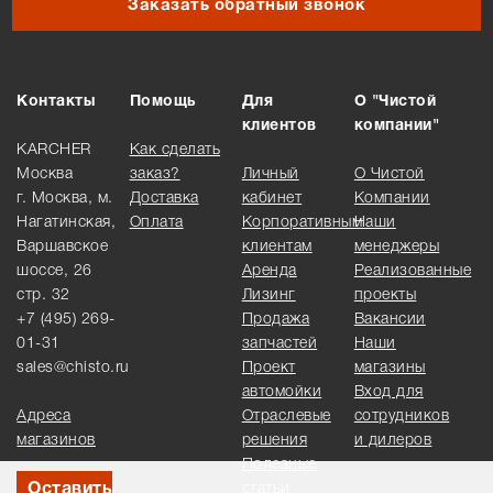
Заказать обратный звонок
Контакты
Помощь
Для
О "Чистой
клиентов
компании"
KARCHER
Как сделать
Москва
заказ?
Личный
О Чистой
г. Москва, м.
Доставка
кабинет
Компании
Нагатинская,
Оплата
Корпоративным
Наши
Варшавское
клиентам
менеджеры
шоссе, 26
Аренда
Реализованные
стр. 32
Лизинг
проекты
+7 (495) 269-
Продажа
Вакансии
01-31
запчастей
Наши
sales@chisto.ru
Проект
магазины
автомойки
Вход для
Адреса
Отраслевые
сотрудников
магазинов
решения
и дилеров
Полезные
Оставить
статьи