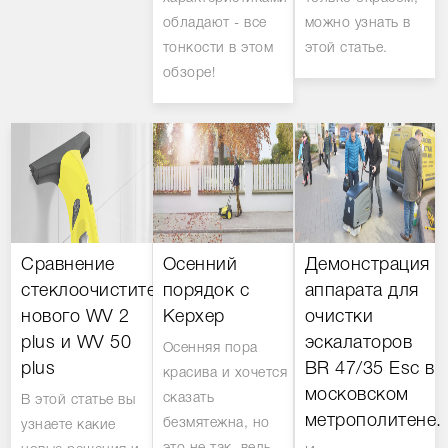
обладают - все
можно узнать в
тонкости в этом
этой статье.
обзоре!
Сравнение
Осенний
Демонстрация
стеклоочистителей:
порядок с
аппарата для
нового WV 2
Керхер
очистки
plus и WV 50
эскалаторов
Осенняя пора
plus
BR 47/35 Esc в
красива и хочется
московском
сказать
В этой статье вы
метрополитене.
безмятежна, но
узнаете какие