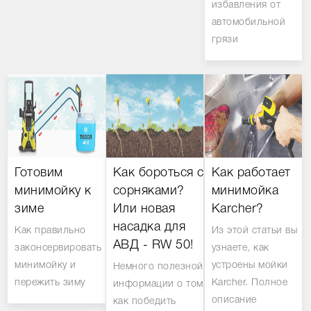
избавления от
автомобильной
грязи
Готовим
Как бороться с
Как работает
минимойку к
сорняками?
минимойка
зиме
Или новая
Karcher?
насадка для
Как правильно
Из этой статьи вы
АВД - RW 50!
законсервировать
узнаете, как
минимойку и
устроены мойки
Немного полезной
пережить зиму
Karcher. Полное
информации о том
описание
как победить