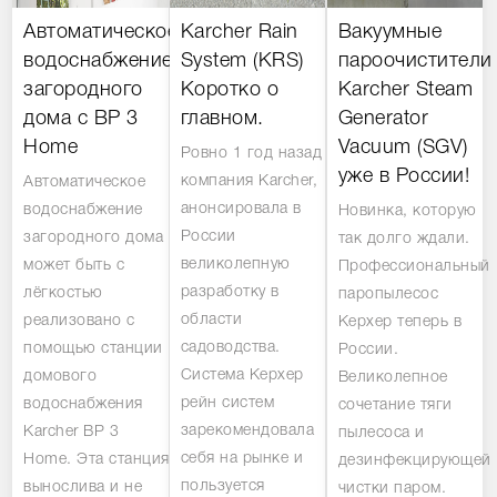
Автоматическое
Karcher Rain
Вакуумные
водоснабжение
System (KRS)
пароочистители
загородного
Коротко о
Karcher Steam
дома с BP 3
главном.
Generator
Home
Vacuum (SGV)
Ровно 1 год назад
уже в России!
компания Karcher,
Автоматическое
анонсировала в
водоснабжение
Новинка, которую
России
загородного дома
так долго ждали.
великолепную
может быть с
Профессиональный
разработку в
лёгкостью
паропылесос
области
реализовано с
Керхер теперь в
садоводства.
помощью станции
России.
Система Керхер
домового
Великолепное
рейн систем
водоснабжения
сочетание тяги
зарекомендовала
Karcher BP 3
пылесоса и
себя на рынке и
Home. Эта станция
дезинфекцирующей
пользуется
вынослива и не
чистки паром.