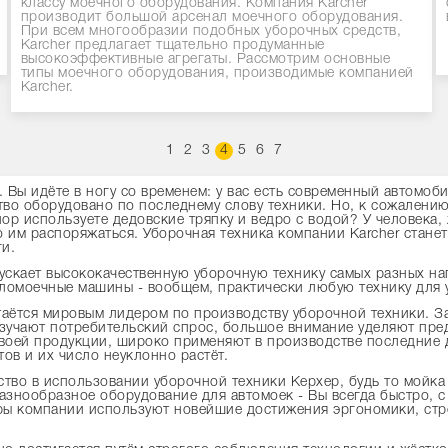
классу моечного оборудования. Компания Karcher
производит большой арсенал моечного оборудования.
При всем многообразии подобных уборочных средств,
Karcher предлагает тщательно продуманные
высокоэффективные агрегаты. Рассмотрим основные
типы моечного оборудования, производимые компанией
Karcher.
1
2
3
4
5
6
7
е. Вы идёте в ногу со временем: у вас есть современный автомоб
о оборудовано по последнему слову техники. Но, к сожалению, 
пор используете дедовские тряпку и ведро с водой? У человека,
о им распоряжаться. Уборочная техника компании Karcher стане
ги.
скает высококачественную уборочную технику самых разных на
оломоечные машины - вообщем, практически любую технику для 
таётся мировым лидером по производству уборочной техники. За
зучают потребительский спрос, большое внимание уделяют пр
воей продукции, широко применяют в производстве последние д
ов и их число неуклонно растёт.
ство в использовании уборочной техники Керхер, будь то
мойка
знообразное оборудование для автомоек - Вы всегда быстро, с
ы компании используют новейшие достижения эргономики, стре