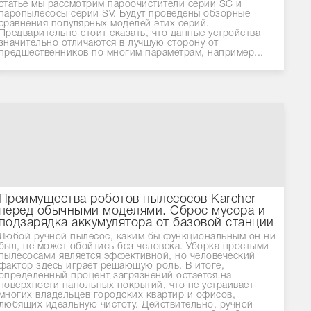
статье мы рассмотрим пароочистители серии SC и
паропылесосы серии SV. Будут проведены обзорные
сравнения популярных моделей этих серий.
Предварительно стоит сказать, что данные устройства
значительно отличаются в лучшую сторону от
предшественников по многим параметрам, например...
Преимущества роботов пылесосов Karcher
перед обычными моделями. Сброс мусора и
подзарядка аккумулятора от базовой станции
Любой ручной пылесос, каким бы функциональным он ни
был, не может обойтись без человека. Уборка простыми
пылесосами является эффективной, но человеческий
фактор здесь играет решающую роль. В итоге,
определенный процент загрязнений остается на
поверхности напольных покрытий, что не устраивает
многих владельцев городских квартир и офисов,
любящих идеальную чистоту. Действительно, ручной