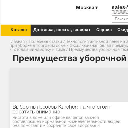
sales@
Москва▼
Прислать
Каталог
Доставка, оплата, возврат
Сервис
Cкид
Главная
/
Полезные статьи
/
Технология активной пены на 
при уборке в торговом доме
/
Эксклюзивная белая премиум
/
Готовим минимойку к зиме
/
Преимущества уборочной тех
Преимущества уборочной 
Выбор пылесосов Karcher: на что стоит
обратить внимание
Чистота в доме или офисе является важной
составляющей нормальной жизнедеятельности людей,
она помогает им сохранять свое здоровье и