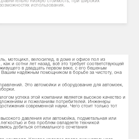
сравнительно низкую стоимость, при широких
возможностях использования.
иль, мотоцикл, велосипед, в доме и офисе пол из
как и сотни лет назад, всё это требует соответствующей
 живущего в двадцать первом веке, с его бешеным
т Вашим надёжным помощником в борьбе за чистоту, она
правлений. Это автомойки и оборудование для автомоек,
уборки.
логом успеха этой компании является высокое качество и
едложениям и пожеланиям потребителей. Инженеры
остижения современной науки. Чего стоит только тот
 высокого давления
или автомойка, подметальная или
 легкостью и без проблем овладеете техникой
мясь добиться оптимального сочетания