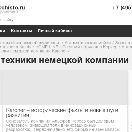
chisto.ru
+7 (495
 реквизиты
ки
Контакты
Личный кабинет
автомойках самообслуживани.
/
Автоматические мойки
/
Замена 
 техника Karcher HOME LINE
/
Осенний порядок с Керхер
/
Авто
ники немецкой компании Karcher
/
техники немецкой компании 
Karcher – исторические факты и новые пути
развития
Основатель компании Альфред Керхер был деловым
человеком, знающим толк в инновационных
разработках. Первоначально его фирма не занималась