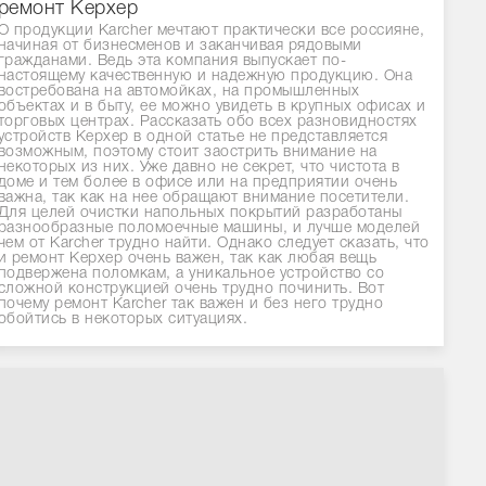
ремонт Керхер
О продукции Karcher мечтают практически все россияне,
начиная от бизнесменов и заканчивая рядовыми
гражданами. Ведь эта компания выпускает по-
настоящему качественную и надежную продукцию. Она
востребована на автомойках, на промышленных
объектах и в быту, ее можно увидеть в крупных офисах и
торговых центрах. Рассказать обо всех разновидностях
устройств Керхер в одной статье не представляется
возможным, поэтому стоит заострить внимание на
некоторых из них. Уже давно не секрет, что чистота в
доме и тем более в офисе или на предприятии очень
важна, так как на нее обращают внимание посетители.
Для целей очистки напольных покрытий разработаны
разнообразные поломоечные машины, и лучше моделей
чем от Karcher трудно найти. Однако следует сказать, что
и ремонт Керхер очень важен, так как любая вещь
подвержена поломкам, а уникальное устройство со
сложной конструкцией очень трудно починить. Вот
почему ремонт Karcher так важен и без него трудно
обойтись в некоторых ситуациях.