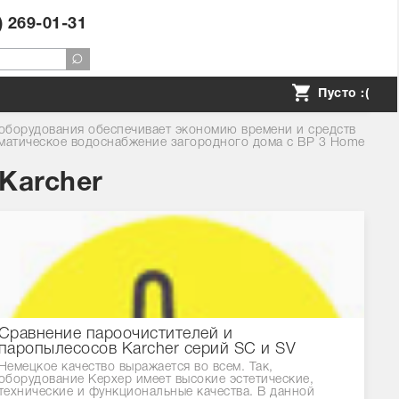
) 269-01-31
Пусто :(
оборудования обеспечивает экономию времени и средств
матическое водоснабжение загородного дома с BP 3 Home
Karcher
Сравнение пароочистителей и
паропылесосов Karcher серий SC и SV
Немецкое качество выражается во всем. Так,
оборудование Керхер имеет высокие эстетические,
технические и функциональные качества. В данной