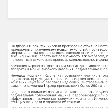
На дворе ХХI век, технический прогресс не стоит на мест
материалов с применением новых технологий, производств
уборки. А в этой сфере вы также современны или до сих 
течением жизни, просто нет возможности так безрассудн
поможет вам сэкономить время, а, следовательно, и день
Компания Керхер на протяжении многих десятилетий выпу
аппараты и мойки высокого давления, подметальные и п
Немецкая компания Karcher на протяжении многих лет ос
надёжность продукции. Специалисты
Керхер постоянно
и
компании неустанно работают над совершенствованием с
факт, что компании Керхер принадлежит более 260 патент
Отдельного внимания заслуживает также простота и удоб
подметальная поломоечная машина, парогенератор или ра
эффективного применения продукции компании. Инженер
функциональности и удобства их техники.