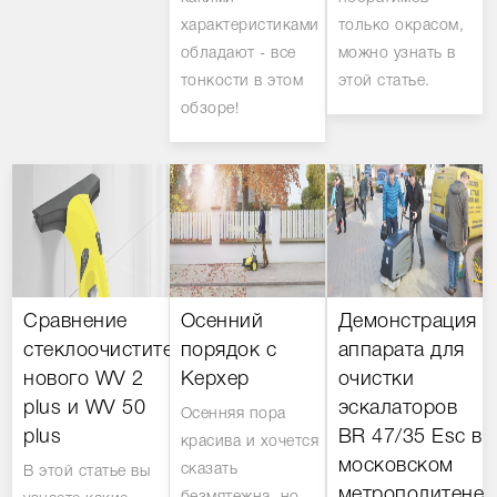
характеристиками
только окрасом,
обладают - все
можно узнать в
тонкости в этом
этой статье.
обзоре!
Сравнение
Осенний
Демонстрация
стеклоочистителей:
порядок с
аппарата для
нового WV 2
Керхер
очистки
plus и WV 50
эскалаторов
Осенняя пора
plus
BR 47/35 Esc в
красива и хочется
московском
сказать
В этой статье вы
метрополитене.