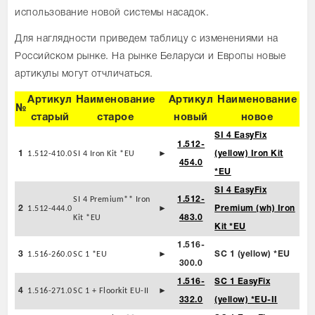
использование новой системы насадок.
Для наглядности приведем таблицу с изменениями на
Российском рынке. На рынке Беларуси и Европы новые
артикулы могут отчличаться.
Артикул
Наименование
Артикул
Наименование
№
старый
старое
новый
новое
SI 4 EasyFix
1.512-
1
1.512-410.0
SI 4 Iron Kit *EU
►
(yellow) Iron Kit
454.0
*EU
SI 4 EasyFix
SI 4 Premium** Iron
1.512-
2
1.512-444.0
►
Premium (wh) Iron
Kit *EU
483.0
Kit *EU
1.516-
3
1.516-260.0
SC 1 *EU
►
SC 1 (yellow) *EU
300.0
1.516-
SC 1 EasyFix
4
1.516-271.0
SC 1 + Floorkit EU-II
►
332.0
(yellow) *EU-II