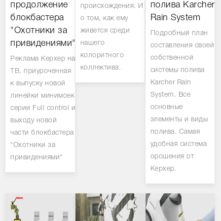
продолжение
полива Karcher
происхождения. И
блокбастера
Rain System
о том, как ему
"Охотники за
живется среди
Подробный план
привидениями".
нашего
составления своей
колоритного
собственной
Реклама Керхер на
коллектива.
системы полива
ТВ, приуроченная
Karcher Rain
к выпуску новой
System. Все
линейки минимоек
основные
серии Full control и
элементы и виды
выходу новой
полива. Самая
части блокбастера
удобная система
"Охотники за
орошения от
привидениями"
Керхер.