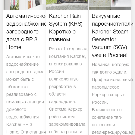
Автоматическое
Karcher Rain
Вакуумные
водоснабжение
System (KRS)
пароочистители
загородного
Коротко о
Karcher Steam
дома с BP 3
главном.
Generator
Home
Vacuum (SGV)
Ровно 1 год назад
уже в России!
компания Karcher,
Автоматическое
анонсировала в
водоснабжение
Новинка, которую
России
загородного дома
так долго ждали.
великолепную
может быть с
Профессиональный
разработку в
лёгкостью
паропылесос
области
реализовано с
Керхер теперь в
садоводства.
помощью станции
России.
Система Керхер
домового
Великолепное
рейн систем
водоснабжения
сочетание тяги
зарекомендовала
Karcher BP 3
пылесоса и
себя на рынке и
Home. Эта станция
дезинфекцирующей