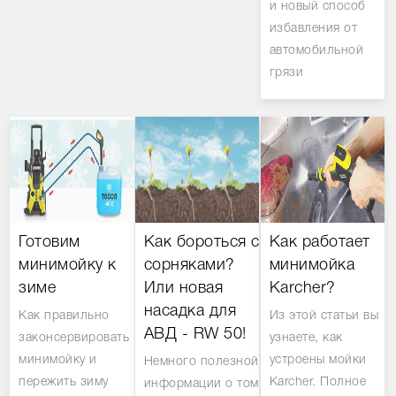
и новый способ
избавления от
автомобильной
грязи
Готовим
Как бороться с
Как работает
минимойку к
сорняками?
минимойка
зиме
Или новая
Karcher?
насадка для
Как правильно
Из этой статьи вы
АВД - RW 50!
законсервировать
узнаете, как
минимойку и
устроены мойки
Немного полезной
пережить зиму
Karcher. Полное
информации о том