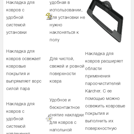
Накладка для
удобная в
ковров с
использовании,
удобной
для установки не
системой
нужно
установки
наклоняться к
полу
Накладка для
Накладка для
ковров освежает
Для чистой,
ковров расширяет
ковровые
свежей и ровной
области
покрытия и
поверхности
применения
выпрямляет ворс
ковра
пароочистителей
силой пара
Kärcher. С ее
помощью можно
Удобное и
Накладка для
освежить ковровые
бесконтактное
ковров с
покрытия и
снятие накладки
удобной
выполнить их
для ковров с
системой
поверхностную
напольной