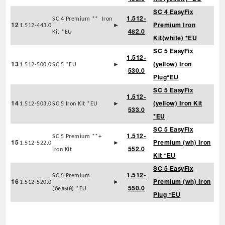
SC 4 EasyFix
SC 4 Premium ** Iron
1.512-
12
1.512-443.0
►
Premium Iron
Kit *EU
482.0
Kit(white) *EU
SC 5 EasyFix
1.512-
13
1.512-500.0
SC 5 *EU
►
(yellow) Iron
530.0
Plug*EU
SC 5 EasyFix
1.512-
14
1.512-503.0
SC 5 Iron Kit *EU
►
(yellow) Iron Kit
533.0
*EU
SC 5 EasyFix
SC 5 Premium **+
1.512-
15
1.512-522.0
►
Premium (wh) Iron
Iron Kit
552.0
Kit *EU
SC 5 EasyFix
SC 5 Premium
1.512-
16
1.512-520.0
►
Premium (wh) Iron
(белый) *EU
550.0
Plug *EU