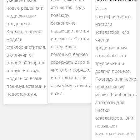
безмятежна, но
узнаете какие
это не так, ведь
новые решения и
Из-за
повсюду
модификации
специфического
бесконечно
предлагает
настила
падающие листья
Керхер, в новой
эскалатора, его
и слякоть. Статья
модели
чистка
о том, как с
стеклоочистителя,
традиционным
помощью Керхер
в отличии от
способом - это
содержать двор в
старой. Обзор на
трудоемкий и
чистоте и порядке,
старую и новую
долгий процесс.
и не тратить при
модель со всеми
Поэтому в линейке
этом уйму времени
преимуществами и
поломоечных
и сил.
недостатками.
машин Karcher есть
аппараты для
чистки
эскалаторов. Они
повышают
качество чистки и