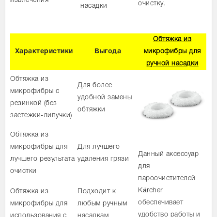
извлечения
очистку.
насадки
Обтяжка из
Характеристики
Выгода
микрофибры для
ручной насадки
Обтяжка из
Для более
микрофибры с
удобной замены
резинкой (без
обтяжки
застежки-липучки)
Обтяжка из
микрофибры для
Для лучшего
Данный аксессуар
лучшего результата
удаления грязи
для
очистки
пароочистителей
Kärcher
Обтяжка из
Подходит к
обеспечивает
микрофибры для
любым ручным
удобство работы и
использования с
насадкам