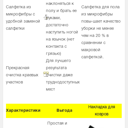
наклоняться к
Салфетка из
Салфетка для пола
полу и брать ее
микрофибры с
из микрофибры
руками,
удобной заменой
повы-шает качество
достаточно
салфетки
уборки не менее
наступить ногой
чем на 20 % в
на язычок (нет
сравнении с
контакта с
махровой
грязью)
салфеткой.
Для лучшего
Прекрасная
результата
очистка краевых
очистки даже
участков
труднодоступных
мест
Накладка для
Характеристики
Выгода
ковров
Простая и