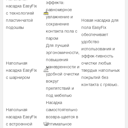
эффекта:
насадка EasyFix
равномерное
с технологией
увлажнение и
пластинчатой
Новая насадка для
сохранение
подошвы
пола EasyFix
контакта пола с
обеспечивает
паром
удобство
Для лучшей
использования и
эргономичности,
эффек-тивность
повышения
Напольная
очистки любых
маневренности и
насадка EasyFix
твердых напольных
удобной очистки
с шарниром
покрытий без
вокруг
контакта с грязью.
препятствий и
под мебелью
Насадка
Напольная
самостоятельно
насадка EasyFix
возвра-щается в
с встроенной
оптимальное