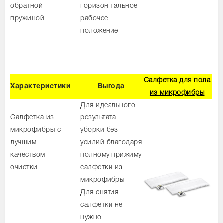
обратной
горизон-тальное
пружиной
рабочее
положение
Салфетка для пола
Характеристики
Выгода
из микрофибры
Для идеального
Салфетка из
результата
микрофибры с
уборки без
лучшим
усилий благодаря
качеством
полному прижиму
очистки
салфетки из
микрофибры
Для снятия
салфетки не
нужно