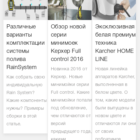
Различные
Обзор новой
Эксклюзивная
варианты
серии
белая премиум
комплектации
минимоек
техника
системы
Керхер Full
Karcher HOME
полива
control 2016
LINE
RainSystem
Новинка 2016 от
Новая линейка
Керхер. Новые
аппаратов Karcher,
Как собрать свою
минимойки серии
выполненная в
индивидуальную
Full control. Какие
белом цвете. О
Rain System?
минимойки попали
том, какие модели
Какие компоненты
под обновление,
были выпущены в
нужны? Примеры
чем отличаются от
новом цвете и
сборки в этой
версий
отличаются ли они
статье.
предыдущего года,
от своих
какими
побратимов