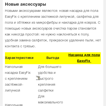
Новые аксессуары
Новыми аксессуарами являются: новая насадка для пола
EasyFix с креплением застежкой-липучкой, салфетка для
пола и обтяжки из микрофибры и накладка для ковров. С
помощью новых аксессуаров очистка паром становится
как никогда простой: не нужно наклоняться к полу,
удобная замена салфеток, прекрасное удаление пыли, нет
контакта с грязью.
Насадка для пола
Характеристики
Выгода
EasyFix
Напольная
Для большего
насадка EasyFix
удобства и
с креплением
быстрого
застёжкой-
крепления
липучкой
салфетки
Для
максимального
Напольная