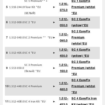
SC 1 Premium** +
SC 1 EasyFix
1.516-
5
1.516-244.0
Floor Kit *EU
►
Premium (white)
375.0
(БЕЛЫЙ)
*EU
1.512-
SC 2 EasyFix
6
1.512-000.0
SC 2 *EU
►
050.0
(yellow)*EU
SC 2 EasyFix
1.512-
7
1.512-040.0
SC 2 Premium ** *EU
►
Premium
090.0
(white)*EU
1.512-
SC 4 EasyFix
8
1.512-405.0
SC 4 *EU
►
450.0
(yellow) *EU
SC 3 EasyFix
SC 3 Premium
1.513-
9
1.513-050.0
►
Premium (white)
(белый) *EU
160.0
*EU
SC 4 EasyFix
1.512-
10
1.512-440.0
SC 4 Premium
►
Premium (white)
480.0
*EU
1.512-
SC 4 EasyFix Iron
11
1.512-408.0
SC 4 Iron Kit *EU
►
453.0
Kit (yellow) *EU