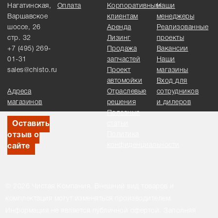
Нагатинская,
Оплата
Корпоративным
Наши
Варшавское
клиентам
менеджеры
шоссе, 26
Аренда
Реализованные
стр. 32
Лизинг
проекты
+7 (495) 269-
Продажа
Вакансии
01-31
запчастей
Наши
sales@chisto.ru
Проект
магазины
автомойки
Вход для
Адреса
Отраслевые
сотрудников
магазинов
решения
и дилеров
Полезные
Оставить
статьи
Политика
отзыв о
конфиденциальности
сайте
© 2026 Чистая Компания. Внешний вид товаров и
комплектация могут изменяться производителем.
Информация не является публичной офертой. Заполняя