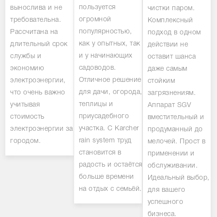
пользуется
вынослива и не
чистки паром.
огромной
требовательна.
Комплексный
популярностью,
Рассчитана на
подход в одном
как у опытных, так
длительный срок
действии не
и у начинающих
службы и
оставит шанса
садоводов.
экономию
даже самым
Отличное решение
электроэнергии,
стойким
для дачи, огорода,
что очень важно
загрязнениям.
теплицы и
учитывая
Аппарат SGV
приусадебного
стоимость
вместительный и
участка. С Karcher
электроэнергии за
продуманный до
rain system труд
городом.
мелочей. Прост в
становится в
применении и
радость и остаётся
обслуживании.
больше времени
Идеальный выбор,
на отдых с семьёй.
для вашего
успешного
бизнеса.