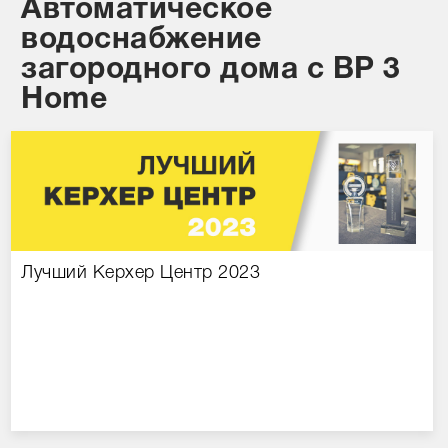
Автоматическое
Сравнение товаров
водоснабжение
Просмотренные товары
загородного дома с BP 3
Home
Лучший Керхер Центр 2023